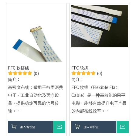
轻量化设计：提供轻便的解决
方案，适用于各种行动装置。
环境适应性强：耐高温、耐湿
气及耐化学腐蚀，适应各种工
作环境。
FFC 软排线
FFC 软排
(0)
(0)
简介：
简介：
高密度布线：适用于各类消费
FFC 软排（Flexible Flat
电子、工业自动化及医疗设
Cable）是一种高效能的扁平
备，提供稳定可靠的信号传
电缆，能够有效提升电子产品
输。
的内部布线效率。
灵活性强：耐弯曲与折叠，适
具有高度灵活性，适用于各种
用于动态连接需求，如机器人
电子设备，并支持空间紧凑设
加入询价篮
询价
加入询价篮
询价
运动关节及可摺叠设备。
计。