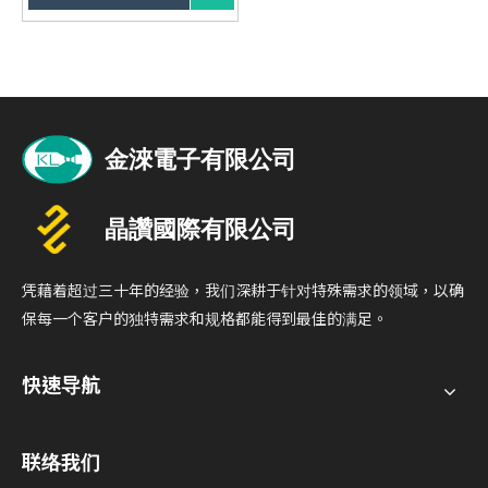
输出：240W Max
充电 + 视讯影音 + 数据传输 (3
合1)
线芯材质:同轴镀银线芯 (高导
电、低延迟)
外被材质:48锭高密度精密编织
,5000次抗弯折
凭藉着超过三十年的经验，我们深耕于针对特殊需求的领域，以确
保每一个客户的独特需求和规格都能得到最佳的满足。
快速导航
联络我们