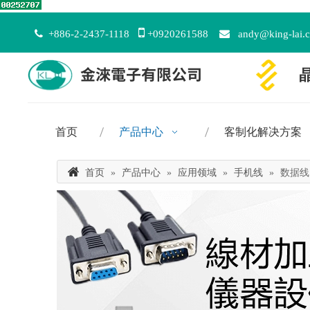


+886-2-2437-1118
+0920261588

andy@king-lai.
首页
产品中心
客制化解决方案
首页
»
产品中心
»
应用领域
»
手机线
»
数据线