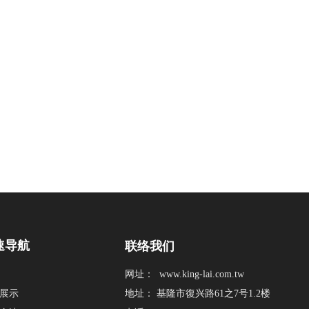
速导航
联络我们
网址：
www.king-lai.com.tw
展示
地址： 基隆市復兴路61之7号1.2楼