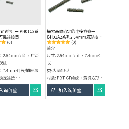
.4mm排针 — PH01C2系
探索高效稳定的连接方案—
可靠连接器
BH01A2系列2.54mm箱形接头
(0)
(0)
连接器
简介：
：2.54mm间距，广泛
尺寸: 2.54mm间距，7.4mm针
模组
长
7.4mm针长/插座深
类型: SMD型
稳定连接
材质: PBT GF绝缘，黄铜方形
：黄铜方形针镀金/镀
针，镀金/镀锡
入询价篮
询价
加入询价篮
询价
电性
电流评级: 1A
PBT GF耐热且耐
应用范围: 提供通用且可靠的电
使用可靠
路板连接方案