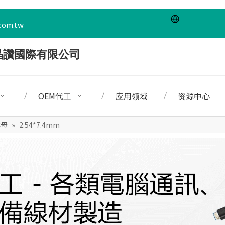
com.tw
OEM代工
应用领域
资源中心
排母
»
2.54*7.4mm