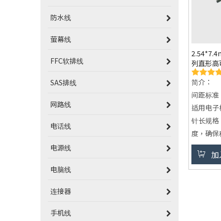
防水线
萤幕线
​2.54*7
FFC软排线
列直形高
简介：
SAS排线
间距标准
网路线
适用电子
针长规格：
电话线
度，确保
导电材质
电源线
加
锡，高导
电脑线
绝缘材料：
磨，长期
连接器
手机线