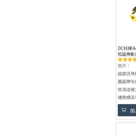
DC转接
松延伸影
简介：
稳定讯号转
面延伸与
简洁连接
速完成讯
多元应用
加
电子设备
支援客制服
与规格调