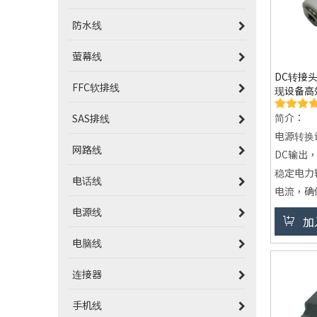
防水线
萤幕线
DC转接
FFC软排线
现设备高
简介：
SAS排线
电源转换
网路线
DC输出
稳定电力
电话线
电流，确
多元设备
电源线
加
备供电，
电脑线
客制化制
规格，满
连接器
手机线