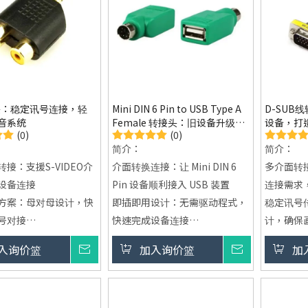
固，减少
头：稳定讯号连接，轻
Mini DIN 6 Pin to USB Type A
D-SUB
音系统
Female 转接头：旧设备升级桥
设备，打
(0)
(0)
樑，轻松连接USB应用
简介：
简介：
接：支援S-VIDEO介
介面转换连接：让 Mini DIN 6
多介面转
设备连接
Pin 设备顺利接入 USB 装置
连接需求
方案：母对母设计，快
即插即用设计：无需驱动程式，
稳定讯号
号对接
快速完成设备连接
计，确保
整合：适用各类影音与
周边设备支援：适用键盘、滑鼠
即插即用
入询价篮
询价
加入询价篮
询价
加
系统
等常见装置使用
快速完成
务：提供OEM / ODM
标准认证保障：符合 UL 与
小巧便携
整
RoHS 标准，兼顾安全与环保
携带与安