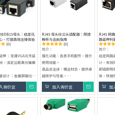
头转DB15母头：稳定讯
RJ45 母头转公头适配器：用途
RJ45 
心，打造高效连接体验
解析与选购指南
路延伸利
(0)
(0)
接
简介：
简介：
延伸 ：支援VGA讯号延
强化功能：各类手机配件，提升
稳定网路
0米，满足远距离传输需
使用效能。
计，有效
高品质选择：精选材质，提供卓
即插即用
蔽设计 ：金属屏蔽结
越保护与性能。
体，快速
降低电磁干扰
全面兼容：支持多款设备，满足
耐用结构设
入询价篮
询价
加入询价篮
询价
加
便利 ：无需设定，快速
您的各种需求。
体化机械
连接
多孔RJ4
设计 ：加厚PCB与一体
接、延长
提升使用寿命
双卡榫防