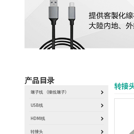
产品目录
转接
端子线 （接线端子）
USB线
HDMI线
转接头