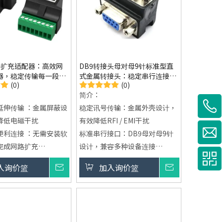
网路扩充适配器：高效网
DB9转接头母对母9针标准型直
器，稳定传输每一段连
式金属转接头：稳定串行连接核
(0)
(0)
心，打造高效传输体验
简介：
延伸传输 ：金属屏蔽设
稳定讯号传输：金属外壳设计，
降低电磁干扰
有效降低RFI / EMI干扰
便利连接 ：无需安装软
标准串行接口：DB9母对母9针
完成网路扩充
设计，兼容多种设备连接
计 ：加厚PCB板与一
节省安装空间：直式结构，适用
入询价篮
询价
加入询价篮
询价
焊接，提升使用寿命
于空间有限环境
5应用配置 ：可用于连
耐用可靠设计：支援500次插拔
与简易中继使用
循环，确保长期使用稳定
脱落设计 ：连接更稳