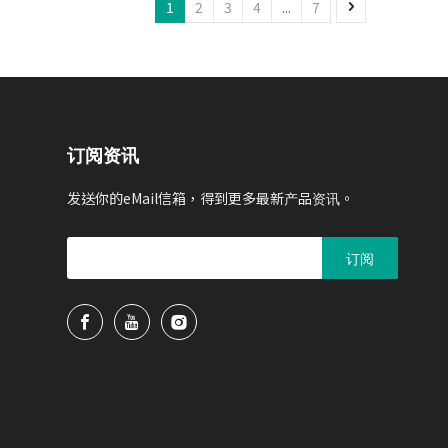
，使用更安心
整合制造能力：结合线材与连接
1
2
3
4
...
7
器生产，品质一致可靠
订阅资讯
发送你的eMail信箱，得到更多最新产品资讯。
订阅