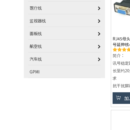
医疗线
监视器线
面板线
RJ45母
号延伸核
航空线
简介：
汽车线
讯号稳定
长至约2
GPMI
求
抗干扰屏
构，有效
加
即插即用
完成设备
耐用结构
化焊接，