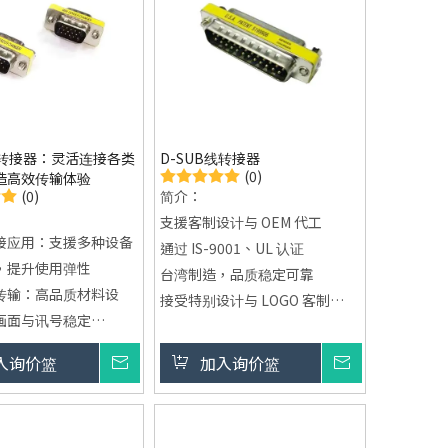
松脱情况
线转接器：灵活连接各类
D-SUB线转接器
(0)
造高效传输体验
(0)
简介：
支援客制设计与 OEM 代工
接应用：支援多种设备
通过 IS-9001、UL 认证
，提升使用弹性
台湾制造，品质稳定可靠
传输：高品质材料设
接受特别设计与 LOGO 客制
画面与讯号稳定
可依需求进行开发与打样
设计：无需安装设定，
入询价篮
询价
加入询价篮
询价
设备连接
结构：体积精巧，方便
装使用