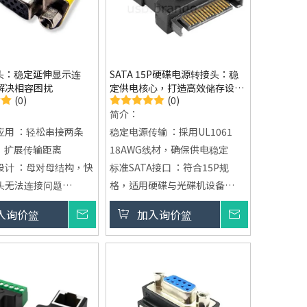
接头：稳定延伸显示连
SATA 15P硬碟电源转接头：稳
解决相容困扰
定供电核心，打造高效储存设备
(0)
(0)
连接体验
简介：
应用 ：轻松串接两条
稳定电源传输 ：採用UL1061
材，扩展传输距离
18AWG线材，确保供电稳定
设计 ：母对母结构，快
标准SATA接口 ：符合15P规
头无法连接问题
格，适用硬碟与光碟机设备
传输 ：维持画面清晰与
灵活安装设计 ：180度接头，适
入询价篮
询价
加入询价篮
询价
输出
合狭小空间使用
电源状态显示 ：内建LED指示
灯，清楚掌握供电状况