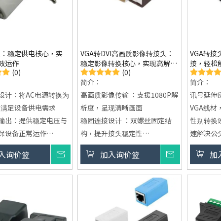
头：稳定供电核心，实
VGA转DVI高画质影像转接头：
VGA转
效运作
稳定影像转换核心，实现高解析
接，轻松
(0)
(0)
输出
简介：
简介：
设计：将AC电源转换为
高画质影像传输 ：支援1080P解
讯号延伸
，满足设备供电需求
析度，呈现清晰画面
VGA线
输出：提供稳定电压与
稳固连接设计 ：双螺丝固定结
性别转换
保设备正常运作
构，提升接头稳定性
速解决公
应用：适用各类电子设
高遮蔽抗干扰 ：优异屏蔽效果，
稳定影像
入询价篮
询价
加入询价篮
询价
加
使用灵活便利
确保讯号稳定传输
讯号稳定
造支援：可依需求开发
即插即用便利 ：免驱动设计，快
足不同应用情境
速完成设备连接
支援影音同步输出 ：提供完整多
媒体传输体验