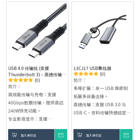
USB 4.0 传输线 (支援
13CJ17 USB集线器
(0)
Thunderbolt 3) – 高速传输与
(0)
简介：
强大充电功能
简介：
多埠扩展：单一 USB 埠即刻
高效能传输与充电：支援
拓展多设备连接。
40Gbps数据传输，提供高达
高速传输：支援 USB 3.0 与
240W快充功能。
USB-C，资料传输快速稳定。
专业影音显示：支援
铝合金材质：耐用且散热佳，
8K@60Hz显示与4K@120Hz
长时间使用不过热。
视讯输出。
加入询价篮
询价
加入询价篮
询价
桌面整洁：集中管理 USB 装