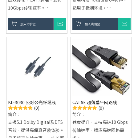
10Gbps传输速率。
适用于极端环境。
全面屏蔽：採用S/FTP设计，
稳定数据传输: 保证无论在潮
抵抗电磁干扰，保证数据流
湿或多尘环境下都能稳定运
加入询价篮
询价
加入询价篮
询价
畅。
行。
可锁设计：确保物理连接稳
延长设备寿命: 减少插拔磨
固，避免断开，适合复杂环
损，延长设备使用寿命。
境。
客制化服务：根据客户需求提
供定制服务，完美匹配各种应
用场景。
KL-3030 公对公光纤缆线
CAT6E 超薄扁平网路线
(0)
(0)
简介：
简介：
支援5.1 Dolby Digital及DTS
速度提升，支持高达10 Gbps
音效，提供高保真音质体验。
传输速率，适应高速网路需