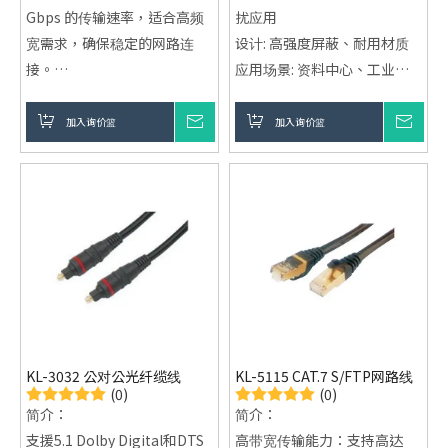
Gbps 的传输速率，适合高频
扰应用
宽需求，确保稳定的网路连
设计: 高强度屏蔽、耐用材质
接。
应用场景: 资料中心、工业自
优越抗干扰：採用 FTP 屏蔽技
动化、智慧建筑、能源领域等
术，有效减少来自外部的电磁
加入询价篮
询价
加入询价篮
询价
干扰，保证数据的纯净传输。
灵活的绞线设计：绞线结构提
供出色的柔韧性和耐用性，适
合需要频繁调整和移动的环
境。
多样应用场景：适用于资料中
心、工业控制、家庭高效能网
路和办公室环境，满足各种需
求。
KL-3032 公对公光纤缆线
KL-5115 CAT.7 S/FTP网路线
(0)
(0)
简介：
简介：
支援5.1 Dolby Digital和DTS
高带宽传输能力：支持高达