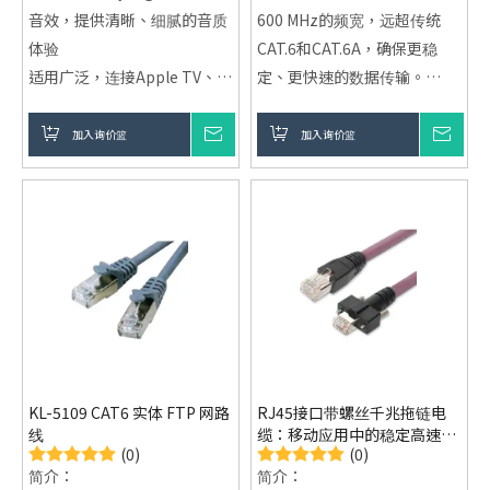
音效，提供清晰、细腻的音质
600 MHz的频宽，远超传统
体验
CAT.6和CAT.6A，确保更稳
适用广泛，连接Apple TV、
定、更快速的数据传输。
HDTV、扩音机等设备
双重屏蔽技术：S/FTP结构，
高效传输，使用优质光纤材
提供更强的抗干扰能力，保证
加入询价篮
询价
加入询价篮
询价
料，传输效率高
信号传输的稳定性。
精密制作，光纤接头端子经过
优质材料与耐用性：採用纯铜
精密抛光，保证音质稳定
导体和耐磨外层保护，确保长
期使用中的卓越性能。
多样化应用场景：适用于资料
中心、企业网路、工控系统、
高清影音传输等多个领域。
KL-5109 CAT6 实体 FTP 网路
RJ45接口带螺丝千兆拖链电
线
缆：移动应用中的稳定高速网
(0)
(0)
路方案
简介：
简介：