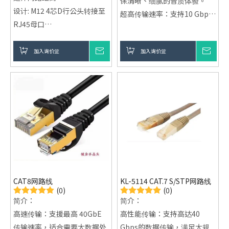
保清晰、细腻的音质体验。
设计: M12 4芯D行公头转接至
超高传输速率：支持10 Gbps
RJ45母口
~ 100 Gbps的高速数位音频传
应用场景: 工业自动化、机器
输，提供无损音效。
视觉、制程控制等
加入询价篮
询价
加入询价篮
询价
耐用设计：多层包覆与精密加
工，抗拉扯、抗磨损，延长产
品使用寿命。
广泛适用：适用于Apple TV、
Mac电脑、数字影音接收器、
蓝光/DVD播放机等设备。
抗干扰保护：外部隔离防护，
避免外部干扰，确保音质稳
定。
CAT8网路线
KL-5114 CAT.7 S/STP网路线
(0)
(0)
简介：
简介：
高速传输：支援最高 40GbE
高性能传输：支持高达40
传输速率，适合需要大数据处
Gbps的数据传输，满足大规