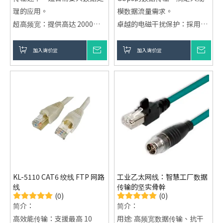
理的应用。
模数据流量需求。
超高频宽：提供高达 2000
卓越的电磁干扰保护：採用
MHz (2GHz) 的频宽，远超
S/STP双重屏蔽设计，有效减
CAT7。
少电磁干扰（EMI）和射频干
加入询价篮
询价
加入询价篮
询价
强大屏蔽设计：S/FTP 双重屏
扰（RFI）。
蔽设计，有效防止外部干扰。
耐用结构：纯铜导体与高强度
短距离高效：在 30 公尺内提
外护材料，适应各种严苛的安
供稳定、高效的传输。
装环境，确保长期稳定运行。
KL-5110 CAT6 绞线 FTP 网路
工业乙太网线：智慧工厂数据
线
传输的坚实骨幹
(0)
(0)
简介：
简介：
高效能传输：支援最高 10
用途: 高频宽数据传输、抗干