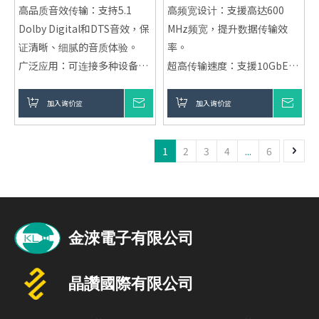
高品质音效传输：支持5.1
高频宽设计：支援高达600
Dolby Digital和DTS音效，保
MHz频宽，提升数据传输效
证清晰、细腻的音质体验。
率。
广泛应用：可连接多种设备，
超高传输速度：支援10GbE，
包括Apple TV、HDTV、音响
适合高要求的网路应用。
系统等。
抗干扰屏蔽技术：採用全面屏
加入询价篮
询价
加入询价篮
询价
耐用设计：採用多层包覆技术
蔽设计，减少外部干扰，确保
与精密加工，提高耐用性并抑
信号稳定。
1
2
3
4
...
6
制多余振动。