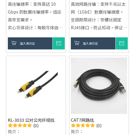
高传输速率：支持高达 10
高效网路传输：支持千兆以太
Gbps 的数据传输速率，适应
网（1GbE）数据传输速度。
高带宽需求。
坚固耐用设计：带螺丝固定
实心导体设计：每股导体由单
RJ45接口，防止松动，保证稳
一铜线构成，减少信号衰减，
定连接。
适合长距离固定布线。
动态应用适用：专为移动或频
加入询价篮
询价
加入询价篮
询价
强效抗干扰：内建 FTP 屏蔽
繁弯曲的工业环境设计，适合
层，有效抵御外部电磁干扰，
拖链使用。
确保数据传输稳定。
广泛应用场景：适用于自动化
符合 CAT6 标准：符合国际
生产线、机器视觉系统、CNC
CAT6 标准，提供更低的信号
机床等。
延迟和高效的数据传输。
多种长度选择：提供多种长度
选项，适应不同网路布线需
求。
KL-3033 公对公光纤缆线
CAT7网路线
(0)
(0)
简介：
简介：