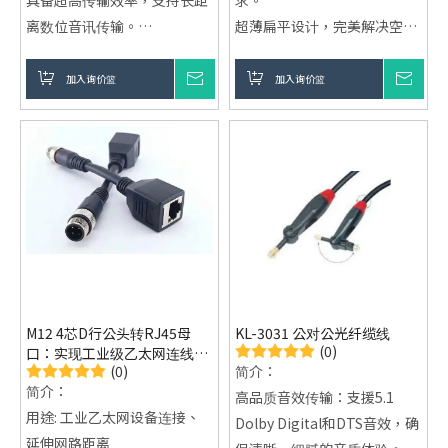
具备超高传输效率，支持长距
求。
离数位音讯传输。
超薄扁平设计，完美解决空间
金涞电子的光纤线适用于
美学与网路连接问题。
Apple TV、HDTV、扩大机等
採用UTP（非遮蔽双绞线）技
加入询价篮
询价
加入询价篮
询价
多种设备。
术，抗干扰能力强，稳定可
靠。
M12 4芯D行公头转RJ45母
KL-3031 公对公光纤缆线
(0)
口：实现工业级乙太网连线的
(0)
简介：
专业方案
简介：
高品质音效传输：支援5.1
用途: 工业乙太网设备连接、
Dolby Digital和DTS音效，确
延伸网路距离