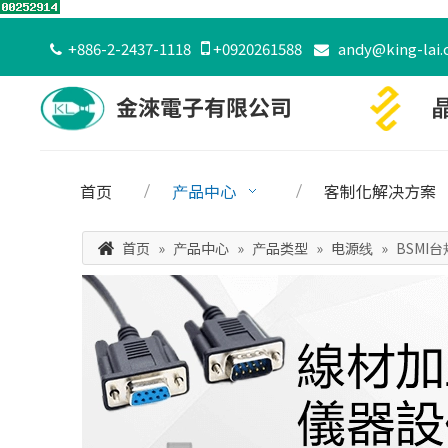
+886-2-2437-1118

+0920261588
andy@king-lai.


首页
产品中心
客制化解决方案
首页
»
产品中心
»
产品类型
»
电源线
»
BSMI