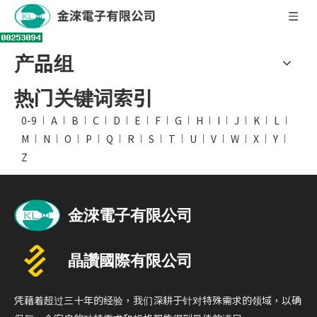
产品组
热门关键词索引
0-9
A
B
C
D
E
F
G
H
I
J
K
L
M
N
O
P
Q
R
S
T
U
V
W
X
Y
Z
凭藉着超过三十年的经验，我们深耕于针对特殊需求的领域，以确