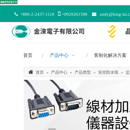


+886-2-2437-1118
+0920261588

andy@king-lai.
首页
产品中心
客制化解决方案
首页
»
产品中心
»
产品类型
»
安控防水线
»
监