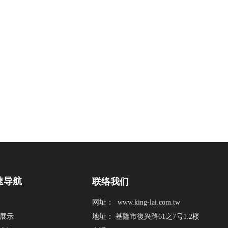
速导航
联络我们
网址：
www.king-lai.com.tw
展示
地址： 基隆市復兴路61之7号1.2楼