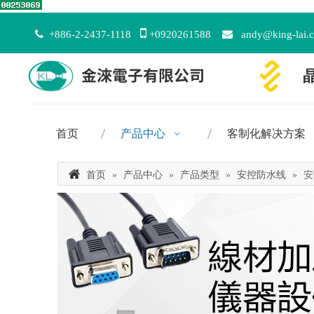


+886-2-2437-1118
+0920261588

andy@king-lai.
首页
产品中心
客制化解决方案
首页
»
产品中心
»
产品类型
»
安控防水线
»
安