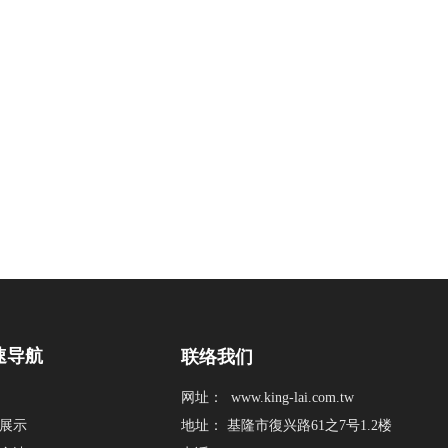
速导航
联络我们
网址：
www.king-lai.com.tw
展示
地址： 基隆市復兴路61之7号1.2楼