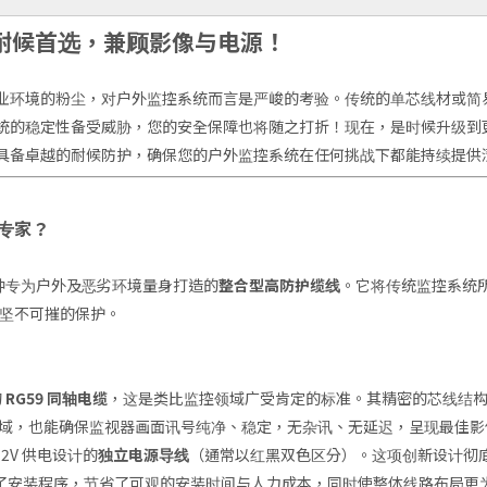
统的耐候首选，兼顾影像与电源！
业环境的粉尘，对户外监控系统而言是严峻的考验。传统的单芯线材或简
统的稳定性备受威胁，您的安全保障也将随之打折！现在，是时候升级到
具备卓越的耐候防护，确保您的户外监控系统在任何挑战下都能持续提供
护专家？
种专为户外及恶劣环境量身打造的
整合型高防护缆线
。它将传统监控系统
供坚不可摧的保护。
的
RG59 同轴电缆
，这是类比监控领域广受肯定的标准。其精密的芯线结
杂的场域，也能确保监视器画面讯号纯净、稳定，无杂讯、无延迟，呈现最佳
2V 供电设计的
独立电源导线
（通常以红黑双色区分）。这项创新设计彻
了安装程序，节省了可观的安装时间与人力成本，同时使整体线路布局更