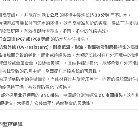
最高等级），并能在水深
1 公尺
的环境中浸泡长达
30 分钟
而不进水。
端潮湿或可能长时间沉水的环境。 这些高标准防护的实现，得益于连接头
的物理屏障，有效抵御台湾湿热、多雨、多尘的气候挑战。
配符合国际
IP67 或 IP68 等级
的防水防尘连接头。
抗紫外线 (UV-resistant)、耐高低温、耐油、耐酸硷
及
耐磨损
特性的高性
品接触而导致的老化、脆化或绝缘失效，大幅延长线材在户外环境中的使
程塑胶或金属合金（如镀镍黄铜）。其结构经过强化，能够承受户外环境
外拉扯导致的讯号中断，全面提升监控系统的可靠性。
实现彻底防水的关键细节。当线材穿过并旋紧压盖时，内置的橡胶密封件
始终保持干燥，有效预防氧化与短路。
影像部分採用业界通用的
BNC 接头
，电源部分则为标准
DC 电源接头
。这些
便捷性，大幅提升安装效率与系统整合的灵活性。
断的监控保障