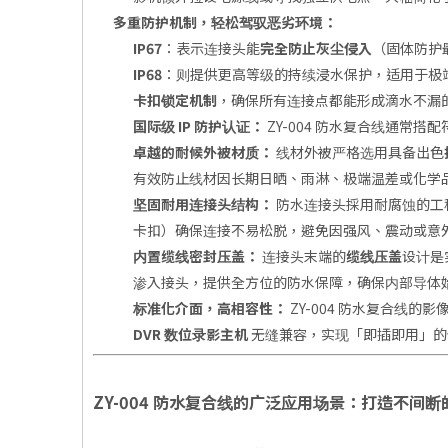
多重防护机制，轻松驾驭恶劣环境：
IP67
：表示连接头能
完全防止灰尘侵入
（固体防护
IP68
：则提供更高等级的持续浸水保护，适用于极
卡扣锁定机制
，确保所有连接点都能形成滴水不漏
国际级 IP 防护认证：
ZY-004 防水复合线通常搭
卓越的耐候外被材质：
线材外被严格选用具备出色
有效防止线材因长期日晒、雨淋、极端温差或化学
坚固耐用连接头结构：
防水连接头採用耐腐蚀的工
卡扣）确保连接不易松脱，避免因强风、震动或意
内置缆线密封压盖：
连接头末端的
缆线压盖
设计是
渗入接头，提供全方位的防水保障，确保内部导体
标准化介面，高相容性：
ZY-004 防水复合线的
DVR 数位录影主机
无缝兼容，实现「即插即用」的
ZY-004 防水复合线的广泛应用场景：打造不间