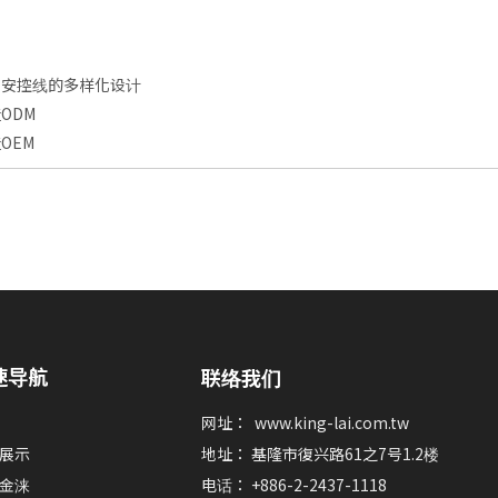
CD 安控线的多样化设计
造ODM
OEM
速导航
联络我们
网址：
www.king-lai.com.tw
展示
地址： 基隆市復兴路61之7号1.2楼
金涞
电话： +886-2-2437-1118