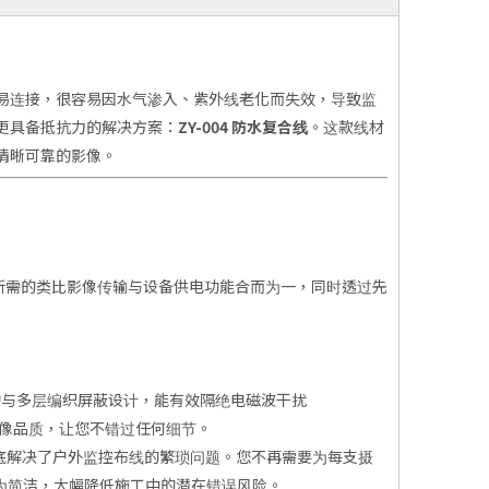
易连接，很容易因水气渗入、紫外线老化而失效，导致监
更具备抵抗力的解决方案：
ZY-004 防水复合线
。这款线材
清晰可靠的影像。
所需的类比影像传输与设备供电功能合而为一，同时透过先
构与多层编织屏蔽设计，能有效隔绝电磁波干扰
影像品质，让您不错过任何细节。
底解决了户外监控布线的繁琐问题。您不再需要为每支摄
为简洁，大幅降低施工中的潜在错误风险。