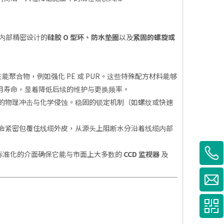
内部精密设计的
硅胶 O 型环、防水垫圈
以及
紧固的螺旋或
能聚合物，例如强化 PE 或 PUR。这些特殊配方材料能够
用寿命，显着降低后续的维护与更换频率。
的物理冲击与化学侵蚀。稳固的锁定机制（如螺纹或快速
会紧密包覆住线缆外皮，从源头上阻断水分沿着线缆内部
标准化的介面确保它能与市面上大多数的
CCD 监视器
及