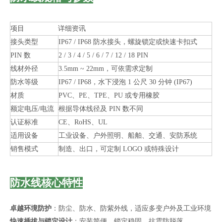
项目
详细资讯
接头类型
IP67 / IP68 防水接头，螺旋锁定或快速卡扣式
PIN 数
2 / 3 / 4 / 5 / 6 / 7 / 12 / 18 PIN
线材外径
3.5mm ~ 22mm，可依需求定制
防水等级
IP67 / IP68，水下浸泡 1 公尺 30 分钟 (IP67)
材质
PVC、PE、TPE、PU 或专用橡胶
额定电压/电流
根据导体线径及 PIN 数不同
认证标准
CE、RoHS、UL
适用设备
工业设备、户外照明、船舶、交通、安防系统
销售模式
制造、出口，可定制 LOGO 或特殊设计
防水线核心特性
卓越环境防护
：防尘、防水、防紫外线，适应多变户外及工业环境
快速插拔与锁定设计
：安装简便，锁定稳固，抗震防脱落