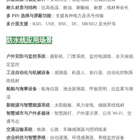
耐久材质与结构
：抗高低温、耐油、耐酸硷、耐磨，线材寿命长
多 PIN 选择与屏蔽功能
：支援各种电力及讯号传输
多介面支援
：RJ45、USB、BNC、DC、M8/M12 及光纤等
防水线应用场景
户外安防与监控系统
：摄影机、门禁系统、监控电源线，全天候稳
定监控
工业自动化与机械设备
：感测器、机器人、执行器、自动化控制系
统线材
船舶与海事设备
：航海仪器、渔业探测器、甲板照明，抗盐雾与潮
湿
新能源与智慧能源系统
：太阳能板、风力发电、储能系统线材
智慧城市与户外多媒体
：智慧路灯、户外显示屏、公共 Wi-Fi、交
通号志
交通运输系统
：铁路、公路、车辆感测器与照明线束
农业科技与智慧养殖
：自动灌溉、环境感测器、养殖监控设备