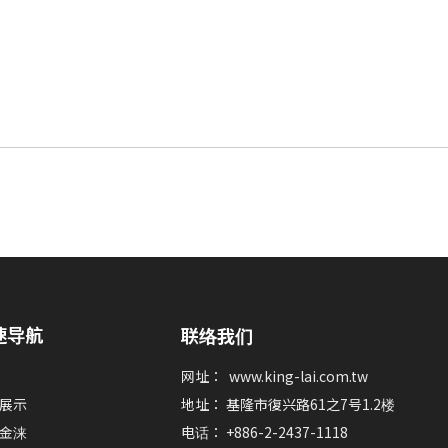
速导航
联络我们
网址：
www.king-lai.com.tw
展示
地址： 基隆市復兴路61之7号1.2楼
金涞
电话： +886-2-2437-1118