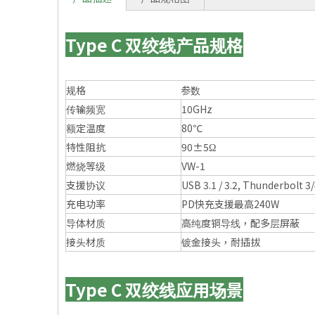
Type C 双绞线产品规格
规格
参数
传输频宽
10GHz
额定温度
80℃
特性阻抗
90±5Ω
燃烧等级
VW-1
支援协议
USB 3.1 / 3.2, Thunderbolt 3
充电功率
PD快充支援最高240W
导体材质
高纯度铜导线，配多层屏蔽
接头材质
镀金接头，耐插拔
Type C 双绞线应用场景