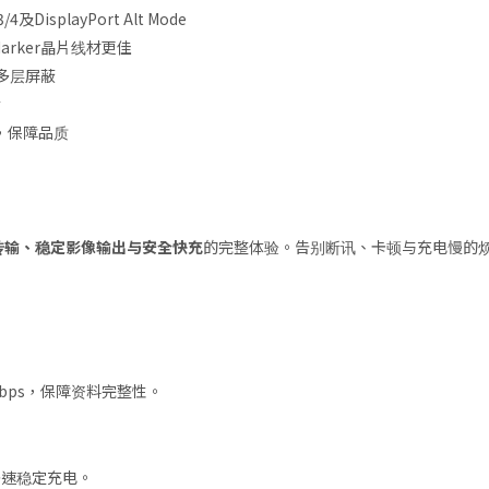
4及DisplayPort Alt Mode
arker晶片线材更佳
多层屏蔽
命
品，保障品质
传输、稳定影像输出与安全快充
的完整体验。告别断讯、卡顿与充电慢的
？
达40Gbps，保障资料完整性。
W，快速稳定充电。