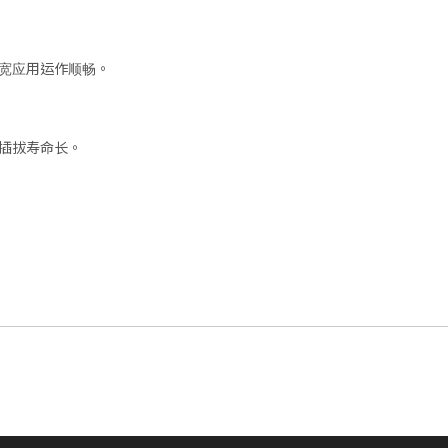
频宽应用运作顺畅。
且插拔寿命长。