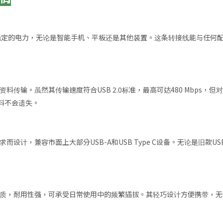
pe C装置提供稳定的电力，无论是智能手机、平板还是其他装置。这条转接线能与
接线还支持资料传输。虽然其传输速度符合USB 2.0标准，最高可达480 M
料不会遗失。
的连接需求而设计，兼容市面上大部分USB-A和USB Type C设备。无论是
洁，採用耐用材质，耐用性强，可承受日常使用中的频繁插拔。其轻巧设计方便携