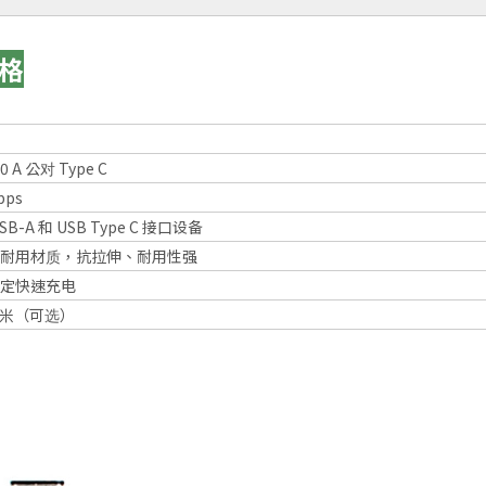
规格
.0 A 公对 Type C
bps
SB-A 和 USB Type C 接口设备
耐用材质，抗拉伸、耐用性强
定快速充电
 2米（可选）