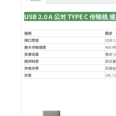
USB 2.0 A 公对 TYPE C 传输线 
规格
描述
接口类型
USB 2
最大传输速度
480 M
支援设备
兼容 U
线材材质
高质量
充电功率
支援稳
长度
1米 /