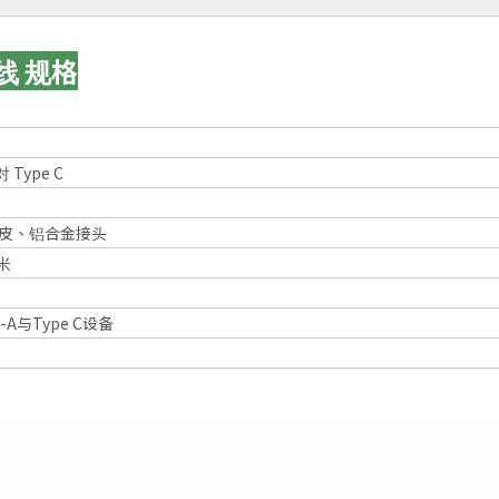
输线 规格
对 Type C
外皮、铝合金接头
米
A与Type C设备