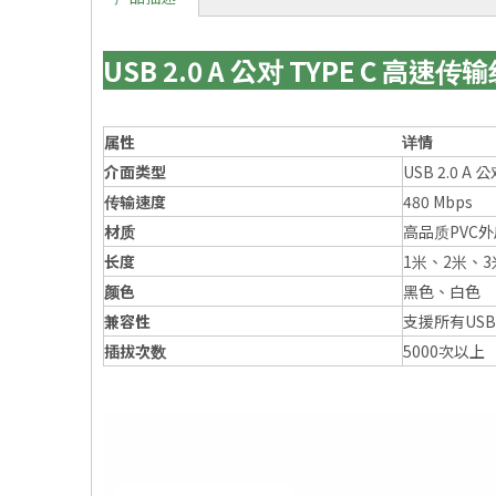
USB 2.0 A 公对 TYPE C 高速传
属性
详情
介面类型
USB 2.0 A 公
传输速度
480 Mbps
材质
高品质PVC
长度
1米、2米、3
颜色
黑色、白色
兼容性
支援所有USB-
插拔次数
5000次以上