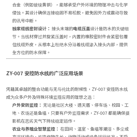
合金（例如镀镍黄铜），能够承受户外环境的物理冲击与化学
侵蚀。其设计确保连接稳固不易松脱，避免因外力或震动导致
的讯号中断。
独家缆线密封设计：
接头末端的
电缆压盖
设计是防水的关键细
节。当线材穿过并旋紧压盖时，内置的橡胶密封件会紧密包覆
住线缆外皮，从根本上杜绝水分沿着线缆渗入接头内部，提供
全方位的防水保障。
ZY-007 安控防水线的广泛应用场景
凭藉其卓越的整合功能与无与伦比的耐候性，ZY-007 安控防水线
成为众多户外及特殊环境监控应用的理想之选：
户外安防监控：
无论是社区大楼、透天厝、停车场、校园、工
地、农场还是鱼塭，只要有户外监控需求，ZY-007 都能确保摄
影机在恶劣天气下持续稳定运作。
农业与养殖业智慧监控：
在田间、温室、鱼塭等潮湿、多尘或
高湿环境中，监控作物生长、动物活动或设备运行状况，不受