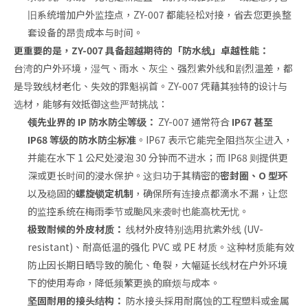
旧系统增加户外监控点，ZY-007 都能轻松对接，省去您更换整
套设备的昂贵成本与时间。
更重要的是，ZY-007 具备超越期待的「防水线」卓越性能：
台湾的户外环境，湿气、雨水、灰尘、强烈紫外线和剧烈温差，都
是导致线材老化、失效的罪魁祸首。ZY-007 凭藉其独特的设计与
选材，能够有效抵御这些严苛挑战：
领先业界的 IP 防水防尘等级：
ZY-007 通常符合
IP67 甚至
IP68 等级的防水防尘标准
。IP67 表示它能完全阻挡灰尘进入，
并能在水下 1 公尺处浸泡 30 分钟而不进水；而 IP68 则提供更
深或更长时间的浸水保护。这归功于其精密的
密封圈、O 型环
以及稳固的
螺旋锁定机制
，确保所有连接点都滴水不漏，让您
的监控系统在梅雨季节或颱风来袭时也能高枕无忧。
极致耐候的外皮材质：
线材外皮特别选用抗紫外线 (UV-
resistant)、耐高低温的强化 PVC 或 PE 材质。这种材质能有效
防止因长期日晒导致的脆化、龟裂，大幅延长线材在户外环境
下的使用寿命，降低频繁更换的麻烦与成本。
坚固耐用的接头结构：
防水接头採用耐腐蚀的工程塑料或金属