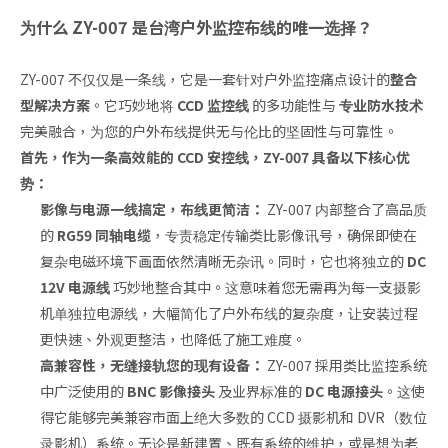
为什么 ZY-007 是台湾户外监控布线的唯一选择？
ZY-007 不仅仅是一条线，它是一套针对户外监控痛点设计的
整合
型解决方案
。它巧妙地将
CCD 监控线
的多功能性与
专业防水技术
完美融合，为您的户外布线提供无与伦比的坚固性与可靠性。
首先，作为一条高效能的 CCD 安控线，ZY-007 具备以下核心优
势：
影像与电源一线搞定，布线更简洁：
ZY-007 内部整合了高品质
的
RG59 同轴电缆
，专责稳定传输类比影像讯号，确保即使在
复杂电磁环境下画面依然清晰无杂讯。同时，它也将独立的
DC
12V 电源线
巧妙地整合其中。这意味着您无需再为每一支摄影
机单独拉电源线，大幅简化了户外布线的复杂度，让安装过程
更快速、外观更整洁，也降低了施工难度。
高兼容性，无缝接轨您的现有设备：
ZY-007 採用类比监控系统
中广泛使用的
BNC 影像接头
及业界标准的
DC 电源接头
。这使
得它能够完美兼容市面上绝大多数的 CCD 摄影机和 DVR（数位
录影机）系统。无论是新建置、既有系统的维护，或是想为老