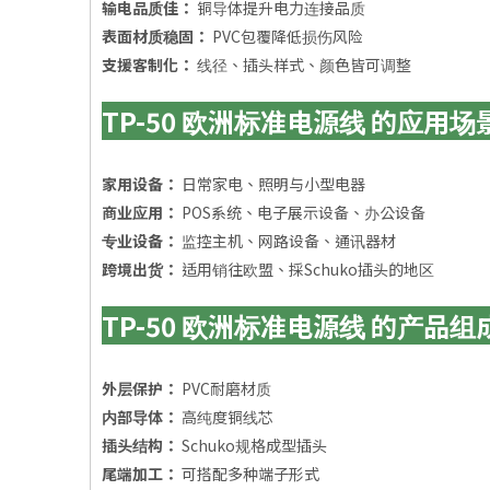
输电品质佳：
铜导体提升电力连接品质
表面材质稳固：
PVC包覆降低损伤风险
支援客制化：
线径、插头样式、颜色皆可调整
TP-50 欧洲标准电源线 的应用场
家用设备：
日常家电、照明与小型电器
商业应用：
POS系统、电子展示设备、办公设备
专业设备：
监控主机、网路设备、通讯器材
跨境出货：
适用销往欧盟、採Schuko插头的地区
TP-50 欧洲标准电源线 的产品组
外层保护：
PVC耐磨材质
内部导体：
高纯度铜线芯
插头结构：
Schuko规格成型插头
尾端加工：
可搭配多种端子形式