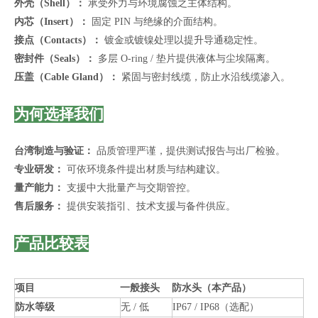
外壳（Shell）：
承受外力与环境腐蚀之主体结构。
内芯（Insert）：
固定 PIN 与绝缘的介面结构。
接点（Contacts）：
镀金或镀镍处理以提升导通稳定性。
密封件（Seals）：
多层 O-ring / 垫片提供液体与尘埃隔离。
压盖（Cable Gland）：
紧固与密封线缆，防止水沿线缆渗入。
为何选择我们
台湾制造与验证：
品质管理严谨，提供测试报告与出厂检验。
专业研发：
可依环境条件提出材质与结构建议。
量产能力：
支援中大批量产与交期管控。
售后服务：
提供安装指引、技术支援与备件供应。
产品比较表
项目
一般接头
防水头（本产品）
防水等级
无 / 低
IP67 / IP68（选配）