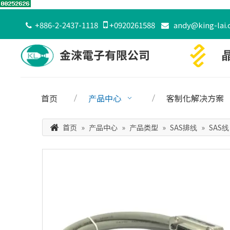
+886-2-2437-1118

+0920261588
andy@king-lai.


首页
产品中心
客制化解决方案
首页
»
产品中心
»
产品类型
»
SAS排线
»
SAS线