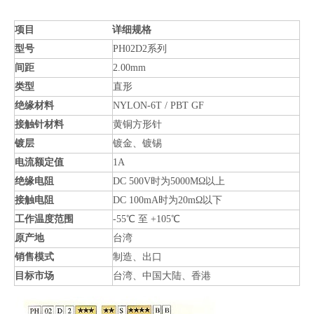
项目
详细规格
型号
PH02D2系列
间距
2.00mm
类型
直形
绝缘材料
NYLON-6T / PBT GF
接触针材料
黄铜方形针
镀层
镀金、镀锡
电流额定值
1A
绝缘电阻
DC 500V时为5000MΩ以上
接触电阻
DC 100mA时为20mΩ以下
工作温度范围
-55℃ 至 +105℃
原产地
台湾
销售模式
制造、出口
目标市场
台湾、中国大陆、香港