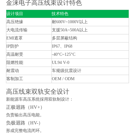
金涞电子高压线束设计特色
设计项目
技术特色
高压绝缘
耐600V~1000V以上
大电流传输
支援50A~500A以上
EMI遮罩
多层屏蔽结构
IP防护
IP67、IP68
高温耐受
-40°C~125°C
阻燃性能
UL94 V-0
耐震动
车规级抗震设计
客制加工
OEM / ODM
高压线束双轨安全设计
新能源车高压系统採用双轨制设计：
正极迴路（HV+）
负责输出高压电能。
负极迴路（HV-）
形成完整电流闭环。