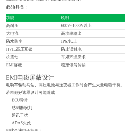
必须具备：
功能
说明
高耐压
600V~1000V以上
大电流
高功率输出
防水防尘
IP67以上
HVIL高压互锁
防止误触电
抗震动
车规环境需求
EMI屏蔽
稳定讯号传输
EMI电磁屏蔽设计
电动车驱动马达、高压电池与逆变器工作时会产生大量电磁干扰。
若未做好遮罩设计可能造成：
ECU异常
感测器误判
通讯干扰
ADAS失效
因此金涞电子採用：