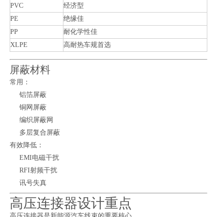
PVC
经济型
PE
绝缘佳
PP
耐化学性佳
XLPE
高耐热车规首选
屏蔽材料
常用：
铝箔屏蔽
铜网屏蔽
编织屏蔽网
多层复合屏蔽
有效降低：
EMI电磁干扰
RFI射频干扰
讯号失真
高压连接器设计重点
高压连接器是新能源汽车线束的重要核心。