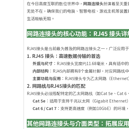
在今日高度互联的数位世界中，
网路连接头
扮演着至关重
无处不在，确保我们的电脑、智慧电视、游戏主机等装置
生活顺畅无阻。
网路连接头的核心功能：RJ45 接头详
RJ45接头是当前最为普及的网路连接头之一，广泛应用
1. RJ45 接头：高速数据传输的首选
外观与尺寸
：RJ45接头宽度约11.68毫米，具有
内部结构
：RJ45内部拥有8个金属针脚，对应网路线
主要功能与应用
：RJ45接头专为乙太网路（Ethe
2. 网路线与RJ45接头的匹配
RJ45接头必须搭配特定的乙太网路线（如Cat 5e、Ca
Cat 5e
：适用于支持千兆以太网（Gigabit Etherne
Cat 6 / Cat 7
：支持更高速度（例如10GbE）的环境
其他网路连接头与介面类型：拓展应