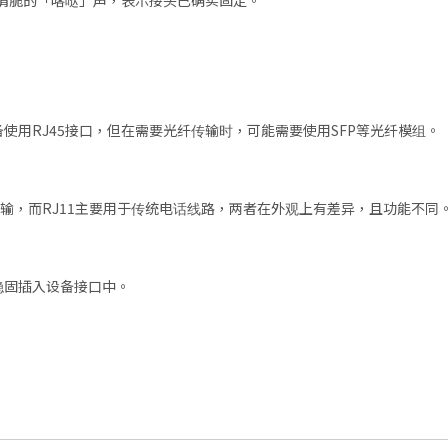
清脆的「喀哒」声，表示接头已确实固定。
使用RJ45接口，但在需要光纤传输时，可能需要使用SFP等光纤模组。
据传输，而RJ11主要用于传统电话线路，两者在外观上有差异，且功能不同
稳固插入设备接口中。