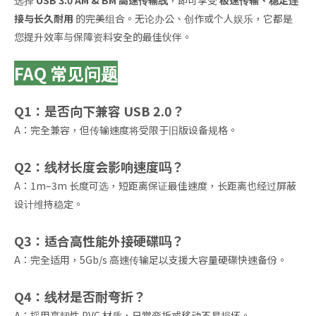
选择
USB 3.0 AM & BM 高速传输线
，即可享受
极速传输、稳定连
接与长久耐用
的完美组合。无论办公、创作或个人娱乐，它都是
您提升效率与保障资料安全的最佳伙伴。
FAQ 常见问题
Q1：是否向下兼容 USB 2.0？
A：完全兼容，但传输速度将受限于旧版设备规格。
Q2：线材长度会影响速度吗？
A：1m–3m 长度可选，短距离保证最佳速度，长距离也经过屏蔽
设计维持稳定。
Q3：适合高性能外接硬碟吗？
A：完全适用，5Gb/s 高速传输足以支援大容量硬碟快速备份。
Q4：线材是否耐弯折？
A：採用高韧性 PVC 材质，日常弯折或移动不易损坏。