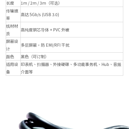
长度
1m / 2m / 3m（可选）
传输速
高达 5Gb/s (USB 3.0)
率
线材材
高纯度铜芯导体 + PVC 外被
质
屏蔽设
多层屏蔽，防 EMI/RFI 干扰
计
颜色
黑色（可订制）
适用设
印表机、扫描器、外接硬碟、多功能事务机、Hub、音频
备
介面等