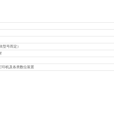
-C（依型号而定）
材
打印机及各类数位装置