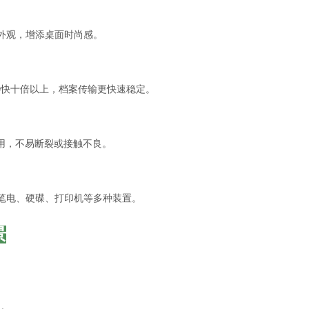
外观，增添桌面时尚感。
B 2.0快十倍以上，档案传输更快速稳定。
用，不易断裂或接触不良。
笔电、硬碟、打印机等多种装置。
景
用。