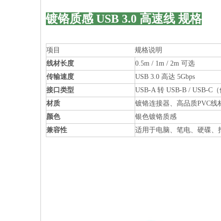
镀铬质感 USB 3.0 高速线 规格
项目
规格说明
线材长度
0.5m / 1m / 2m 可选
传输速度
USB 3.0 高达 5Gbps
接口类型
USB-A 转 USB-B / USB
材质
镀铬连接器、高品质PVC线
颜色
银色镀铬质感
兼容性
适用于电脑、笔电、硬碟、