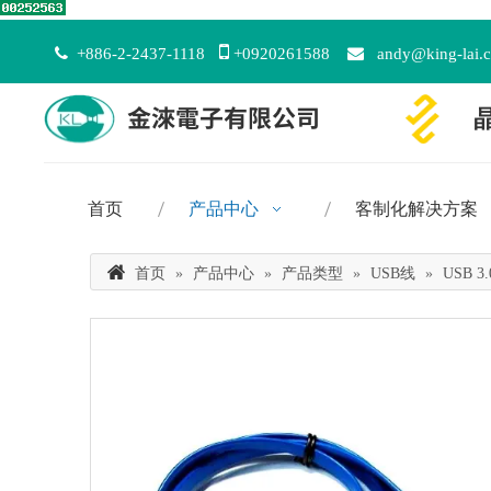


+886-2-2437-1118
+0920261588

andy@king-lai.
首页
产品中心
客制化解决方案
首页
»
产品中心
»
产品类型
»
USB线
»
USB 3.